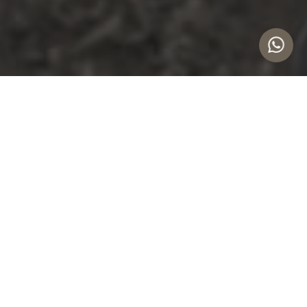
Innovación y Soluciones a la
Medida
TOPOGRÁFICA
MINERA, AMBIENTAL Y CI
Nuestros servicios catastrales y de geodesia se
destacan por su enfoque preciso y actualizado
del territorio. Utilizando tecnologías avanzadas,